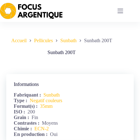
Passer
au
contenu
Accueil
Pellicules
Sunbath
Sunbath 200T
Sunbath 200T
Informations
Fabriquant :
Sunbath
Type :
Negatif couleurs
Format(s) :
35mm
ISO :
200
Grain :
Fin
Contrastes :
Moyens
Chimie :
ECN-2
En production :
Oui