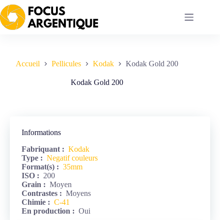
Passer
au
contenu
Accueil
Pellicules
Kodak
Kodak Gold 200
Kodak Gold 200
Informations
Fabriquant :
Kodak
Type :
Negatif couleurs
Format(s) :
35mm
ISO :
200
Grain :
Moyen
Contrastes :
Moyens
Chimie :
C-41
En production :
Oui