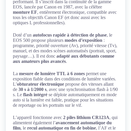
performant. Il s’inscrit dans la continuité de la gamme
EOS, lancée par Canon en 1987, avec la célèbre
monture EF
, entièrement électronique, compatible avec
tous les objectifs Canon EF (et donc aussi avec les
optiques L professionnelles).
Doté d’un
autofocus rapide à détection de phase
, le
EOS 500 propose plusieurs
modes d’exposition
:
programme, priorité ouverture (Av), priorité vitesse (Tv),
manuel, et des modes scènes automatisés (portrait, sport,
paysage…). Il est donc
adapté aux débutants comme
aux amateurs plus avancés
.
La
mesure de lumière TTL à 6 zones
permet une
exposition fiable dans des conditions de lumière variées.
L’
obturateur électronique
propose des vitesses allant
de
30 s à 1/2000 s
, avec une synchronisation flash à 1/90
s. Le
flash intégré
se déploie automatiquement en mode
auto si la lumière est faible, pratique pour les situations
de reportage ou les portraits sur le vif.
L’appareil fonctionne avec
2 piles lithium CR123A
, qui
alimentent également l’
avancement automatique du
film
, le
recul automatique en fin de bobine
, l’AF et le