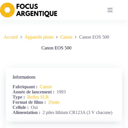
Passer
au
contenu
Accueil
Appareils photo
Canon
Canon EOS 500
Canon EOS 500
Informations
Fabriquant :
Canon
Année de lancement :
1993
Type :
Reflex SLR
Format de films :
35mm
Cellule :
Oui
Alimentation :
2 piles lithium CR123A (3 V chacune)